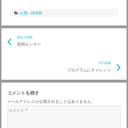
お買い得情報
投
過去の投稿
前
照明センサー
の
稿
記
事
次の投稿
次
ナ
リ
プログラムにチャレンジ
の
ン
記
ビ
ク
事
コメントを残す
リ
ゲ
メールアドレスが公開されることはありません。
ン
コ
ク
ー
メ
ン