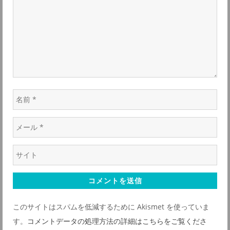
シ
ト
*
ョ
ン
名
前
メ
*
ー
ウ
ル
ェ
*
ブ
サ
このサイトはスパムを低減するために Akismet を使っていま
イ
す。
コメントデータの処理方法の詳細はこちらをご覧くださ
ト