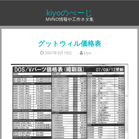
コ
kiyoのぺーじ
ン
MVNO情報や工作ネタ集
テ
ン
ツ
グットウィル価格表
へ
2007年9月18日
kiyo
ス
キ
ッ
プ