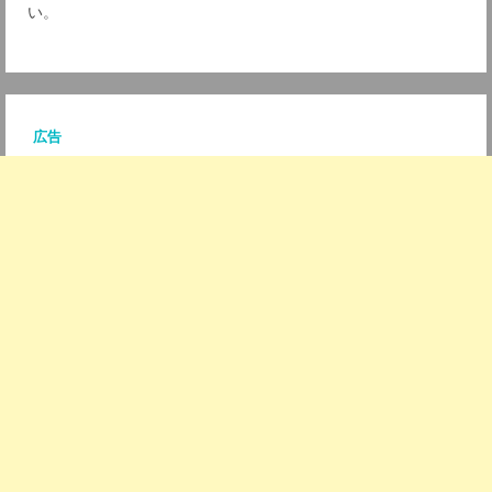
い
。
*
広告