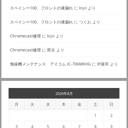
スペイシー100、フロントの液漏れ
に
kiyo
より
スペイシー100、フロントの液漏れ
に
つぐお
より
Chromecast修理
に
kiyo
より
Chromecast修理
に
匿名
より
無線機メンテナンス アイコム IC-706MKIIG
に
伊藤実
より
2026年8月
月
火
水
木
金
土
日
1
2
3
4
5
6
7
8
9