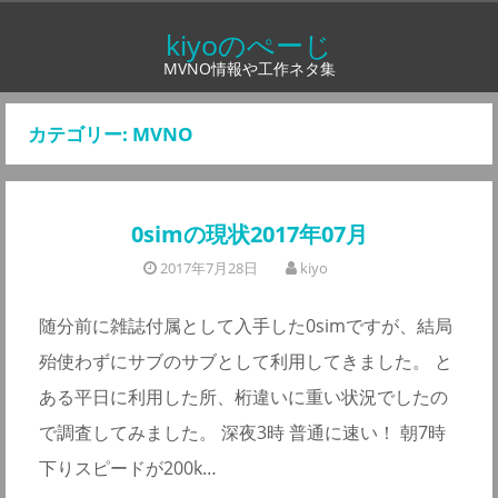
コ
kiyoのぺーじ
ン
MVNO情報や工作ネタ集
テ
ン
カテゴリー:
MVNO
ツ
へ
ス
0simの現状2017年07月
キ
ッ
2017年7月28日
kiyo
プ
随分前に雑誌付属として入手した0simですが、結局
殆使わずにサブのサブとして利用してきました。 と
ある平日に利用した所、桁違いに重い状況でしたの
で調査してみました。 深夜3時 普通に速い！ 朝7時
下りスピードが200k…