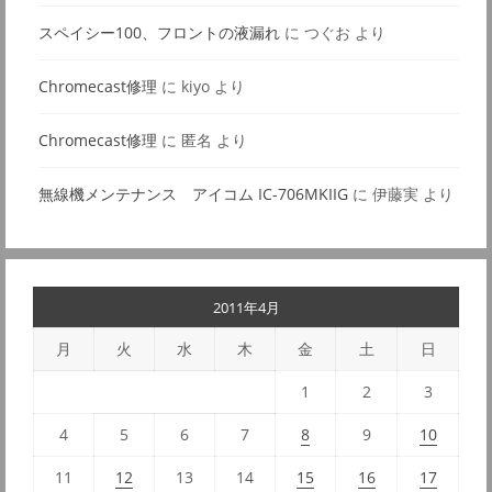
スペイシー100、フロントの液漏れ
に
つぐお
より
Chromecast修理
に
kiyo
より
Chromecast修理
に
匿名
より
無線機メンテナンス アイコム IC-706MKIIG
に
伊藤実
より
2011年4月
月
火
水
木
金
土
日
1
2
3
4
5
6
7
8
9
10
11
12
13
14
15
16
17