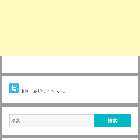
連絡・感想は
こちらへ。
検
索: