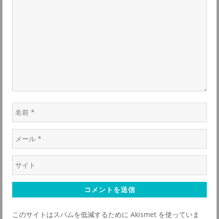
ン
シ
ト
*
ョ
ン
名
前
メ
*
ー
ウ
ル
ェ
*
ブ
サ
このサイトはスパムを低減するために Akismet を使っていま
イ