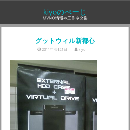
コ
kiyoのぺーじ
ン
MVNO情報や工作ネタ集
テ
ン
ツ
グットウィル新都心
へ
2011年4月21日
kiyo
ス
キ
ッ
プ