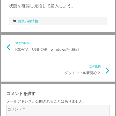
状態を確認し覚悟して購入しよう。
お買い得情報
投
過去の投稿
前
IODATA USB-CAP windows7へ挑戦
の
稿
記
事
次の投稿
次
ナ
リ
グットウィル新都心２
の
ン
記
ビ
ク
事
コメントを残す
リ
ゲ
メールアドレスが公開されることはありません。
ン
コ
ク
ー
メ