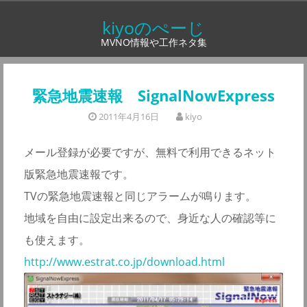
コ
kiyoのぺーじ
ン
MVNO情報や工作ネタ集
テ
ン
ツ
緊急地震速報 SignalNowExpress
へ
2011年4月16日
kiyo
ス
キ
メール登録が必要ですが、無料で利用できるネット
ッ
版緊急地震速報です。
プ
TVの緊急地震速報と同じアラームが鳴ります。
地域を自由に設定出来るので、身近な人の確認等に
も使えます。
http://www.estrat.co.jp/download.html