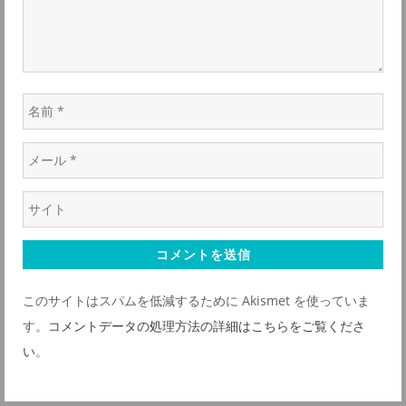
ン
名
前
メ
*
ー
ウ
ル
ェ
*
ブ
サ
このサイトはスパムを低減するために Akismet を使っていま
イ
す。
コメントデータの処理方法の詳細はこちらをご覧くださ
ト
い
。
*