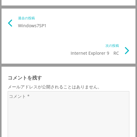
投
過去の投稿
前
Windows7SP1
の
稿
記
事
次の投稿
次
ナ
リ
Internet Explorer 9 RC
の
ン
記
ビ
ク
事
コメントを残す
リ
ゲ
メールアドレスが公開されることはありません。
ン
コ
ク
ー
メ
ン
シ
ト
*
ョ