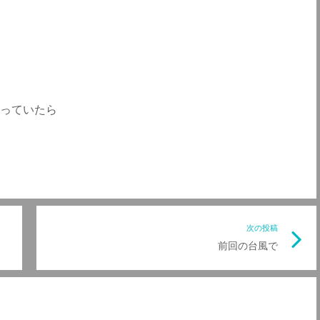
っていたら
前
次の投稿
次
前回の台風で
の
の
記
記
事
事
リ
リ