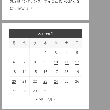
無線機メンテナンス アイコム IC-706MKIIG
に
伊藤実
より
2011年6月
月
火
水
木
金
土
日
1
2
3
4
5
6
7
8
9
10
11
12
13
14
15
16
17
18
19
20
21
22
23
24
25
26
27
28
29
30
« 5月
7月 »