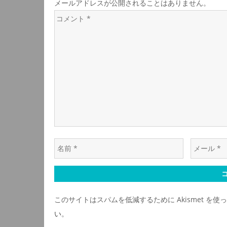
メールアドレスが公開されることはありません。
ビ
コ
メ
ゲ
ン
ト
ー
*
シ
ョ
名
メ
ン
前
ー
*
ル
*
このサイトはスパムを低減するために Akismet を使
い
。