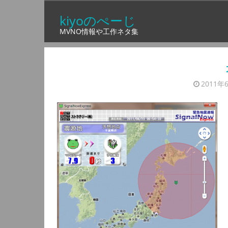
コ
kiyoのぺーじ
ン
MVNO情報や工作ネタ集
テ
ン
ツ
へ
2011年
ス
キ
ッ
プ