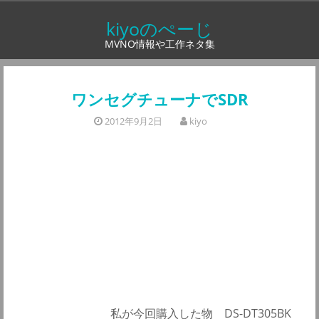
コ
kiyoのぺーじ
ン
MVNO情報や工作ネタ集
テ
ン
ツ
ワンセグチューナでSDR
へ
2012年9月2日
kiyo
ス
キ
ッ
プ
私が今回購入した物 DS-DT305BK