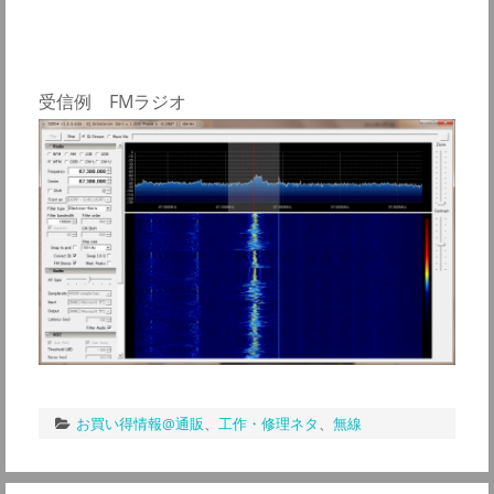
受信例 FMラジオ
お買い得情報@通販
、
工作・修理ネタ
、
無線