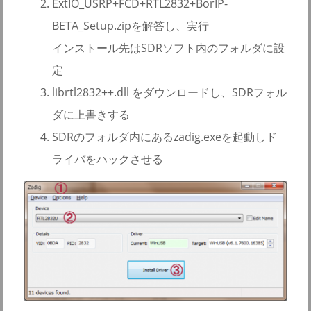
ExtIO_USRP+FCD+RTL2832+BorIP-
BETA_Setup.zipを解答し、実行
インストール先はSDRソフト内のフォルダに設
定
librtl2832++.dll をダウンロードし、SDRフォル
ダに上書きする
SDRのフォルダ内にあるzadig.exeを起動しド
ライバをハックさせる