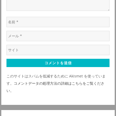
ン
名
前
メ
*
ー
ウ
ル
ェ
*
ブ
サ
このサイトはスパムを低減するために Akismet を使っていま
イ
す。
コメントデータの処理方法の詳細はこちらをご覧くださ
ト
い
。
*