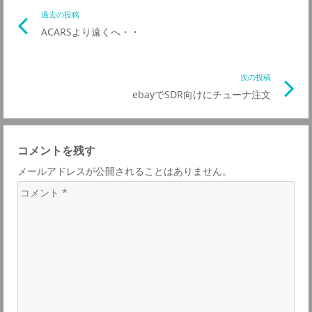
投
過去の投稿
前
ACARSより遠くへ・・
の
稿
記
事
次の投稿
次
ナ
リ
ebayでSDR向けにチューナ注文
の
ン
記
ビ
ク
事
コメントを残す
リ
ゲ
メールアドレスが公開されることはありません。
ン
コ
ク
ー
メ
ン
シ
ト
*
ョ