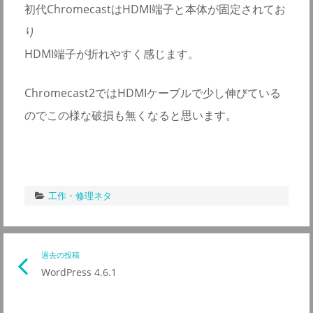
初代ChromecastはHDMI端子と本体が固定されてお
り
HDMI端子が折れやすく感じます。
Chromecast2ではHDMIケーブルで少し伸びている
のでこの様な破損も無くなると思います。
工作・修理ネタ
投
過去の投稿
前
WordPress 4.6.1
の
稿
記