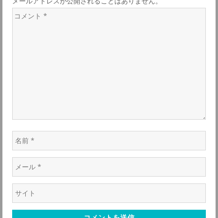
メールアドレスが公開されることはありません。
コ
メ
ン
ト
*
名
前
メ
*
ー
ウ
ル
ェ
*
ブ