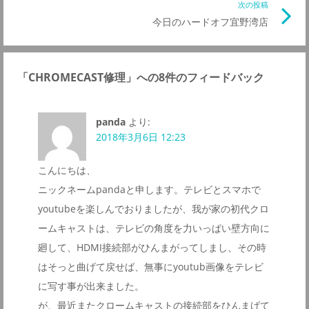
事
次の投稿
次
ナ
リ
今日のハードオフ宜野湾店
の
ン
記
ビ
ク
事
「
CHROMECAST修理
」への8件のフィードバック
リ
ゲ
ン
panda
より:
ク
ー
2018年3月6日 12:23
シ
こんにちは、
ニックネームpandaと申します。テレビとスマホで
ョ
youtubeを楽しんでおりましたが、我が家の初代クロ
ームキャストは、テレビの角度を力いっぱい壁方向に
ン
廻して、HDMI接続部がひんまがってしまし、その時
はそっと曲げて戻せば、無事にyoutub画像をテレビ
に写す事が出来ました。
が、最近またクロームキャストの接続部をひんまげて