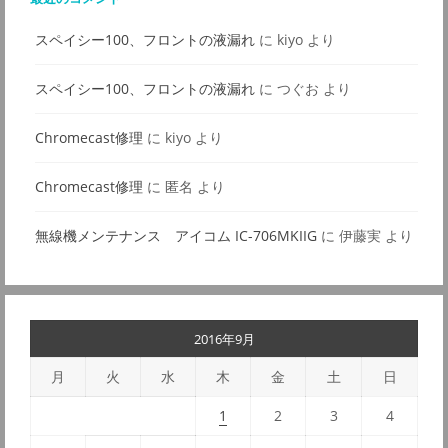
スペイシー100、フロントの液漏れ
に
kiyo
より
スペイシー100、フロントの液漏れ
に
つぐお
より
Chromecast修理
に
kiyo
より
Chromecast修理
に
匿名
より
無線機メンテナンス アイコム IC-706MKIIG
に
伊藤実
より
2016年9月
月
火
水
木
金
土
日
1
2
3
4