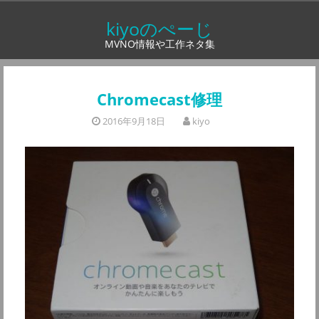
コ
kiyoのぺーじ
ン
MVNO情報や工作ネタ集
テ
ン
ツ
Chromecast修理
へ
2016年9月18日
kiyo
ス
キ
ッ
プ