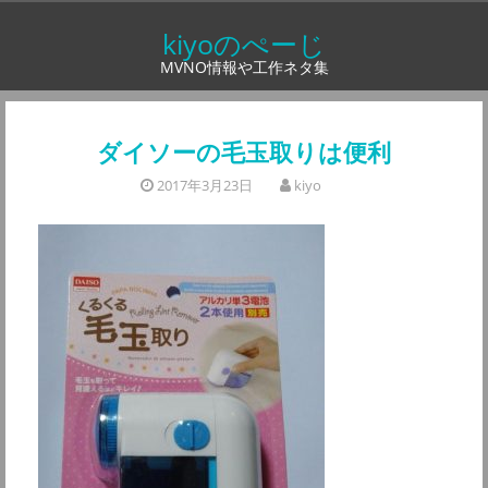
コ
kiyoのぺーじ
ン
MVNO情報や工作ネタ集
テ
ン
ツ
ダイソーの毛玉取りは便利
へ
2017年3月23日
kiyo
ス
キ
ッ
プ