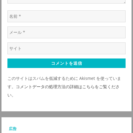
名
前
メ
*
ー
ウ
ル
ェ
*
ブ
サ
このサイトはスパムを低減するために Akismet を使っていま
イ
す。
コメントデータの処理方法の詳細はこちらをご覧くださ
ト
い
。
*
広告