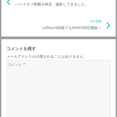
ハードオフ那覇小禄店、撮影してきました。
の
稿
記
事
次の投稿
次
ナ
リ
softbank回線でもMVNO対応開始！
の
ン
記
ビ
ク
事
コメントを残す
リ
ゲ
メールアドレスが公開されることはありません。
ン
コ
ク
ー
メ
ン
シ
ト
*
ョ
ン