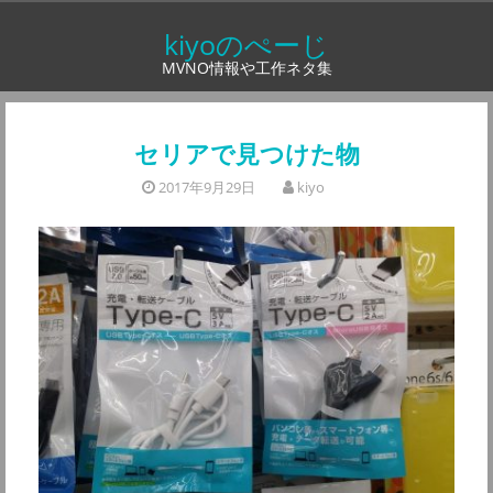
コ
kiyoのぺーじ
ン
MVNO情報や工作ネタ集
テ
ン
ツ
セリアで見つけた物
へ
2017年9月29日
kiyo
ス
キ
ッ
プ