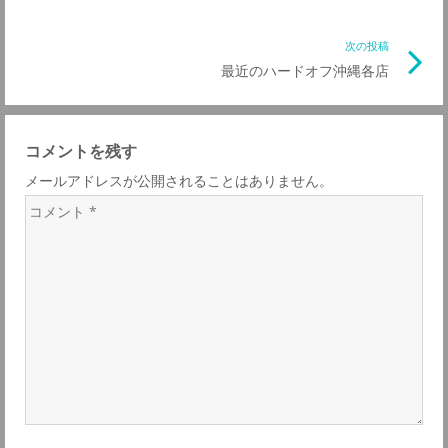
稿
記
事
次の投稿
次
ナ
リ
最近のハードオフ沖縄各店
の
ン
記
ビ
ク
事
コメントを残す
リ
ゲ
メールアドレスが公開されることはありません。
ン
コ
ク
ー
メ
ン
シ
ト
*
ョ
ン