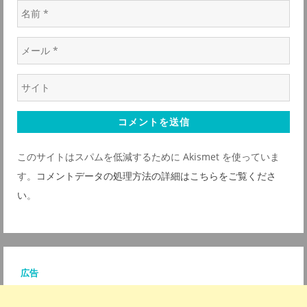
名
前
メ
*
ー
ウ
ル
ェ
*
ブ
サ
このサイトはスパムを低減するために Akismet を使っていま
イ
す。
コメントデータの処理方法の詳細はこちらをご覧くださ
ト
い
。
*
広告