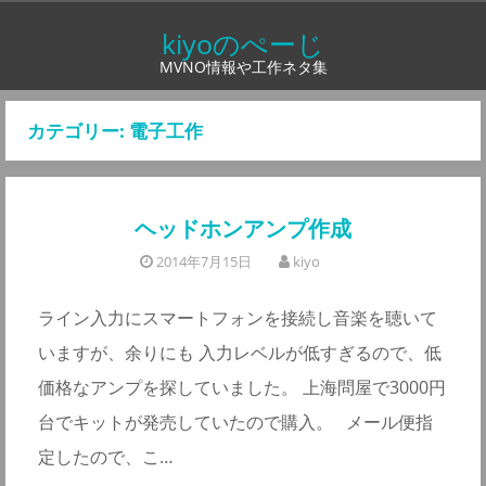
コ
kiyoのぺーじ
ン
MVNO情報や工作ネタ集
テ
ン
カテゴリー:
電子工作
ツ
へ
ス
ヘッドホンアンプ作成
キ
ッ
2014年7月15日
kiyo
プ
ライン入力にスマートフォンを接続し音楽を聴いて
いますが、余りにも 入力レベルが低すぎるので、低
価格なアンプを探していました。 上海問屋で3000円
台でキットが発売していたので購入。 メール便指
定したので、こ…