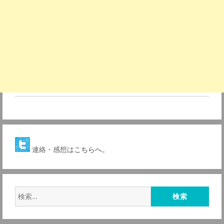
連絡・感想は
こちらへ。
検
索: