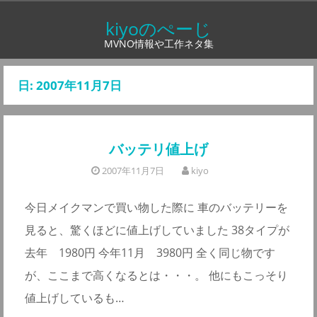
コ
kiyoのぺーじ
ン
MVNO情報や工作ネタ集
テ
ン
日:
2007年11月7日
ツ
へ
ス
バッテリ値上げ
キ
ッ
2007年11月7日
kiyo
プ
今日メイクマンで買い物した際に 車のバッテリーを
見ると、驚くほどに値上げしていました 38タイプが
去年 1980円 今年11月 3980円 全く同じ物です
が、ここまで高くなるとは・・・。 他にもこっそり
値上げしているも…