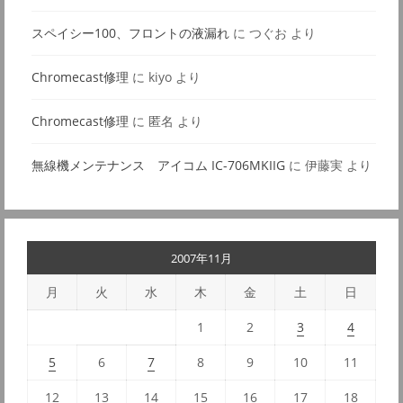
スペイシー100、フロントの液漏れ
に
つぐお
より
Chromecast修理
に
kiyo
より
Chromecast修理
に
匿名
より
無線機メンテナンス アイコム IC-706MKIIG
に
伊藤実
より
2007年11月
月
火
水
木
金
土
日
1
2
3
4
5
6
7
8
9
10
11
12
13
14
15
16
17
18