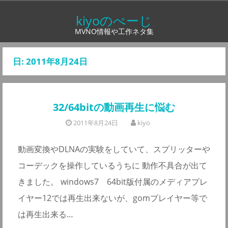
コ
kiyoのぺーじ
ン
MVNO情報や工作ネタ集
テ
ン
日:
2011年8月24日
ツ
へ
ス
32/64bitの動画再生に悩む
キ
ッ
2011年8月24日
kiyo
プ
動画変換やDLNAの実験をしていて、スプリッターや
コーデックを操作しているうちに 動作不具合が出て
きました。 windows7 64bit版付属のメディアプレ
イヤー12では再生出来ないが、gomプレイヤー等で
は再生出来る…