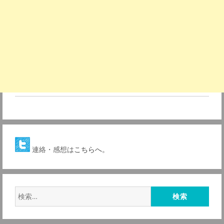
連絡・感想は
こちらへ。
検
索: