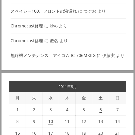
スペイシー100、フロントの液漏れ
に
つぐお
より
Chromecast修理
に
kiyo
より
Chromecast修理
に
匿名
より
無線機メンテナンス アイコム IC-706MKIIG
に
伊藤実
より
2011年8月
月
火
水
木
金
土
日
1
2
3
4
5
6
7
8
9
10
11
12
13
14
15
16
17
18
19
20
21