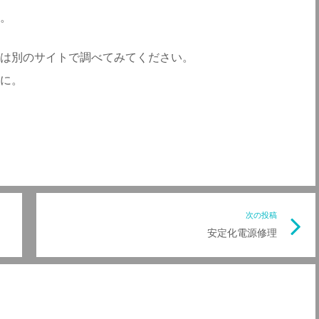
。
は別のサイトで調べてみてください。
に。
前
次の投稿
次
安定化電源修理
の
の
記
記
事
事
リ
リ
ン
ン