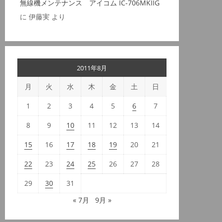
無線機メンテナンス アイコム IC-706MKIIG
に
伊藤実
より
2011年8月
月
火
水
木
金
土
日
1
2
3
4
5
6
7
8
9
10
11
12
13
14
15
16
17
18
19
20
21
22
23
24
25
26
27
28
29
30
31
« 7月
9月 »