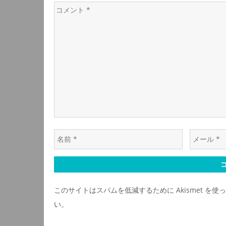
ビ
コ
メ
ゲ
ン
ト
ー
*
シ
ョ
名
メ
ン
前
ー
*
ル
*
このサイトはスパムを低減するために Akismet を使
い
。