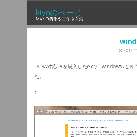
コ
kiyoのぺーじ
ン
MVNO情報や工作ネタ集
テ
ン
ツ
win
へ
2011
ス
キ
DLNA対応TVを購入したので、windows
ッ
た。
プ
?