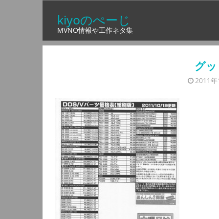
コ
kiyoのぺーじ
ン
MVNO情報や工作ネタ集
テ
ン
ツ
グッ
へ
2011年
ス
キ
ッ
プ