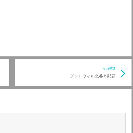
前
次の投稿
次
グットウィル北谷と那覇
の
の
記
記
事
事
リ
リ
ン
ン
ク
ク