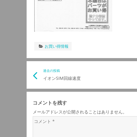
お買い得情報
投
過去の投稿
イオンSIM回線速度
稿
ナ
コメントを残す
メールアドレスが公開されることはありません。
ビ
コ
メ