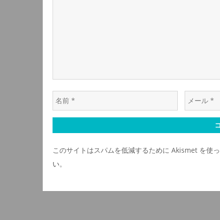
ゲ
ン
ト
ー
*
シ
ョ
名
メ
ン
前
ー
*
ル
*
このサイトはスパムを低減するために Akismet を使
い
。