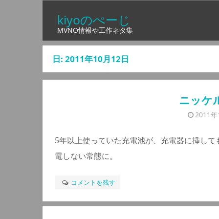
コ
kiyoのぺーじ
ン
MVNO情報や工作ネタ集
テ
ン
日:
2011年10月12日
ツ
へ
ス
ニッケ
キ
2011年
ッ
プ
5年以上使っていた充電池が、充電器に挿して
電しない常態に。
コメントを残す