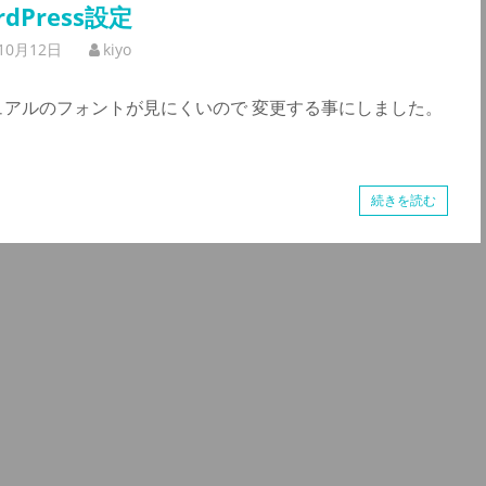
rdPress設定
10月12日
kiyo
ジュアルのフォントが見にくいので 変更する事にしました。
続きを読む