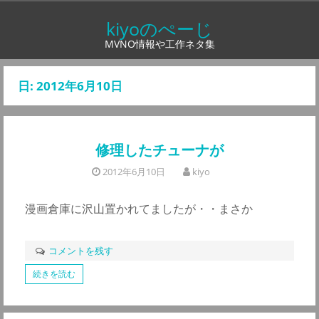
コ
kiyoのぺーじ
ン
MVNO情報や工作ネタ集
テ
ン
日:
2012年6月10日
ツ
へ
ス
修理したチューナが
キ
ッ
2012年6月10日
kiyo
プ
漫画倉庫に沢山置かれてましたが・・まさか
コメントを残す
続きを読む