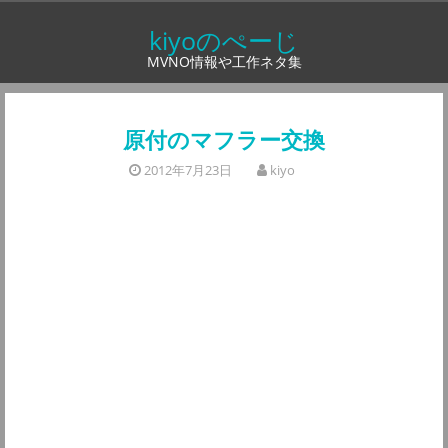
コ
kiyoのぺーじ
ン
MVNO情報や工作ネタ集
テ
ン
ツ
原付のマフラー交換
へ
2012年7月23日
kiyo
ス
キ
ッ
プ