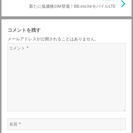
ナ
リ
新たに低価格SIM登場！BB.exciteモバイルLTE
の
ン
記
ビ
ク
事
コメントを残す
リ
ゲ
メールアドレスが公開されることはありません。
ン
コ
ク
ー
メ
ン
シ
ト
*
ョ
ン
名
前