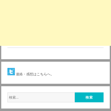
連絡・感想は
こちらへ。
検
索: