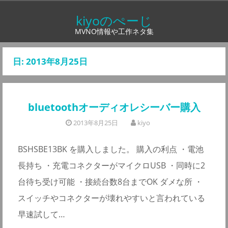
コ
kiyoのぺーじ
ン
MVNO情報や工作ネタ集
テ
ン
日:
2013年8月25日
ツ
へ
ス
bluetoothオーディオレシーバー購入
キ
ッ
2013年8月25日
kiyo
プ
BSHSBE13BK を購入しました。 購入の利点 ・電池
長持ち ・充電コネクターがマイクロUSB ・同時に2
台待ち受け可能 ・接続台数8台までOK ダメな所 ・
スイッチやコネクターが壊れやすいと言われている
早速試して…