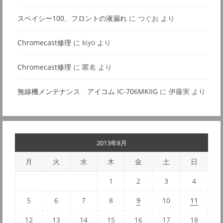
スペイシー100、フロントの液漏れ
に
つぐお
より
Chromecast修理
に
kiyo
より
Chromecast修理
に
匿名
より
無線機メンテナンス アイコム IC-706MKIIG
に
伊藤実
より
2013年8月
月
火
水
木
金
土
日
1
2
3
4
5
6
7
8
9
10
11
12
13
14
15
16
17
18