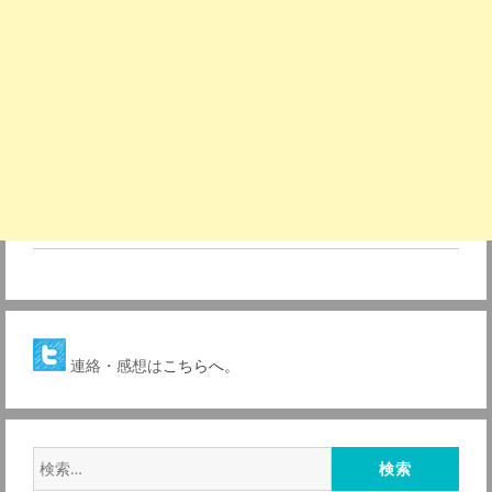
連絡・感想は
こちらへ。
検
索: