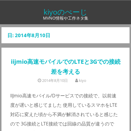
コ
kiyoのぺーじ
ン
MVNO情報や工作ネタ集
テ
ン
日:
2014年8月10日
ツ
へ
ス
iijmio高速モバイルでのLTEと3Gでの接続
キ
ッ
差を考える
プ
2014年8月10日
kiyo
IIJmio高速モバイル/Dサービスでの接続で、以前速
度が遅いと感じてました 使用しているスマホをLTE
対応に変えた頃から不満が解消されていると感じた
ので 3G接続とLTE接続では回線の品質が違うので