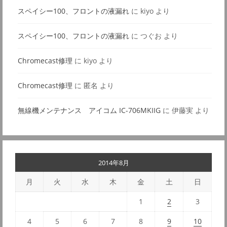
スペイシー100、フロントの液漏れ
に
kiyo
より
スペイシー100、フロントの液漏れ
に
つぐお
より
Chromecast修理
に
kiyo
より
Chromecast修理
に
匿名
より
無線機メンテナンス アイコム IC-706MKIIG
に
伊藤実
より
2014年8月
月
火
水
木
金
土
日
1
2
3
4
5
6
7
8
9
10