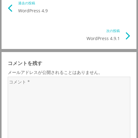
投
過去の投稿
前
WordPress 4.9
の
稿
記
事
次の投稿
次
ナ
リ
WordPress 4.9.1
の
ン
記
ビ
ク
事
コメントを残す
リ
ゲ
メールアドレスが公開されることはありません。
ン
コ
ク
ー
メ
ン
シ
ト
*
ョ