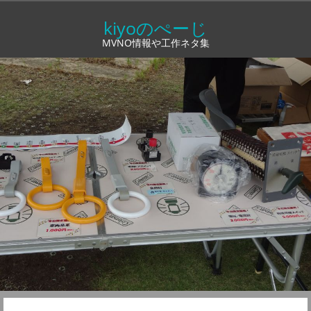
コ
kiyoのぺーじ
ン
MVNO情報や工作ネタ集
テ
ン
ツ
へ
ス
キ
ッ
プ