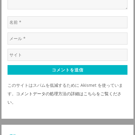
ン
名
前
メ
*
ー
ウ
ル
ェ
*
ブ
サ
このサイトはスパムを低減するために Akismet を使っていま
イ
す。
コメントデータの処理方法の詳細はこちらをご覧くださ
ト
い
。
*