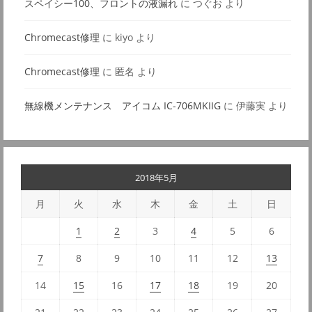
スペイシー100、フロントの液漏れ
に
つぐお
より
Chromecast修理
に
kiyo
より
Chromecast修理
に
匿名
より
無線機メンテナンス アイコム IC-706MKIIG
に
伊藤実
より
2018年5月
月
火
水
木
金
土
日
1
2
3
4
5
6
7
8
9
10
11
12
13
14
15
16
17
18
19
20