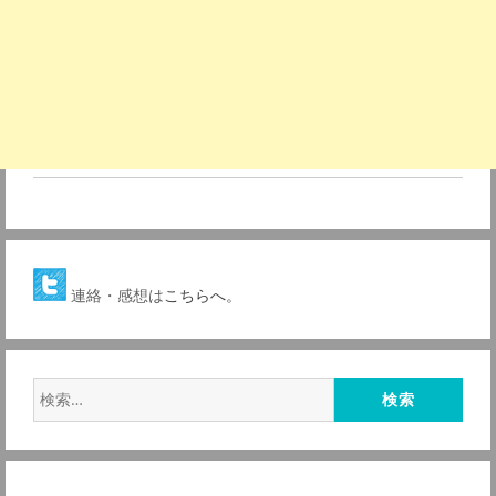
連絡・感想は
こちらへ。
検
索: