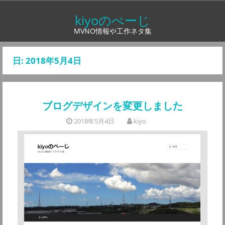
コ
kiyoのぺーじ
ン
MVNO情報や工作ネタ集
テ
ン
日:
2018年5月4日
ツ
へ
ス
ブログデザインを変更しました
キ
ッ
2018年5月4日
kiyo
プ