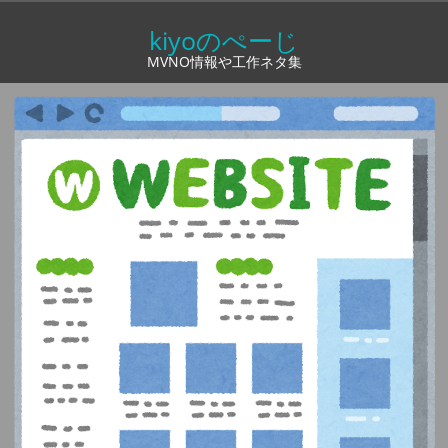
コ
kiyoのぺーじ
ン
MVNO情報や工作ネタ集
テ
ン
ツ
へ
ス
キ
ッ
プ