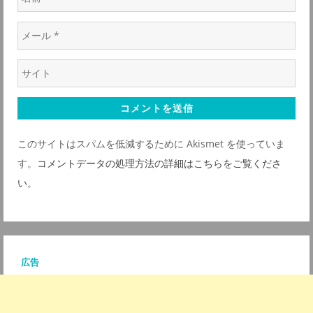
前
メ
*
ー
ウ
ル
ェ
*
ブ
サ
このサイトはスパムを低減するために Akismet を使っていま
イ
す。
コメントデータの処理方法の詳細はこちらをご覧くださ
ト
い
。
*
広告