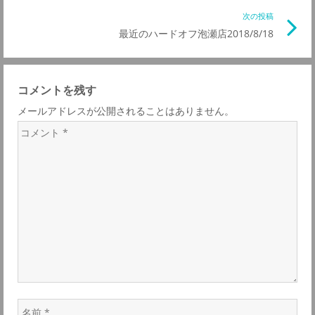
事
次の投稿
次
ナ
リ
最近のハードオフ泡瀬店2018/8/18
の
ン
記
ビ
ク
事
コメントを残す
リ
ゲ
メールアドレスが公開されることはありません。
ン
コ
ク
ー
メ
ン
シ
ト
*
ョ
ン
名