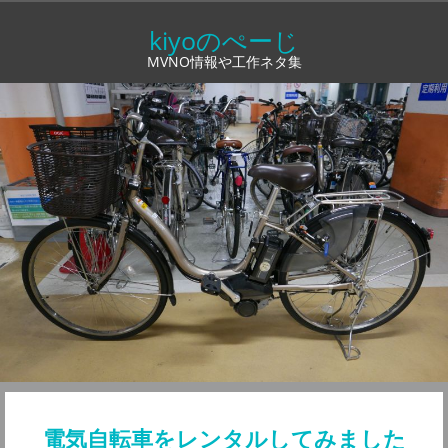
コ
kiyoのぺーじ
ン
MVNO情報や工作ネタ集
テ
ン
ツ
へ
ス
キ
ッ
プ
電気自転車をレンタルしてみました