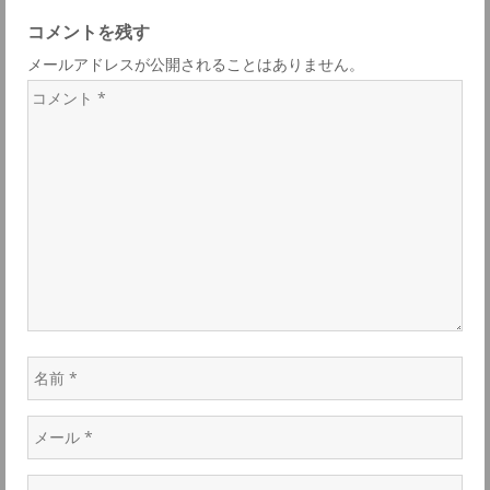
リ
ゲ
コメントを残す
ン
メールアドレスが公開されることはありません。
ク
ー
コ
メ
シ
ン
ト
ョ
*
ン
名
前
メ
*
ー
ウ