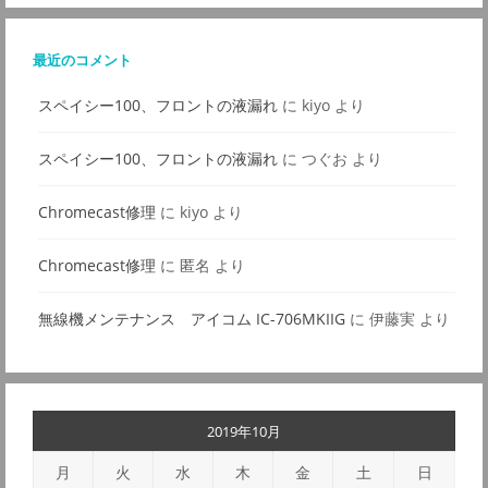
最近のコメント
スペイシー100、フロントの液漏れ
に
kiyo
より
スペイシー100、フロントの液漏れ
に
つぐお
より
Chromecast修理
に
kiyo
より
Chromecast修理
に
匿名
より
無線機メンテナンス アイコム IC-706MKIIG
に
伊藤実
より
2019年10月
月
火
水
木
金
土
日