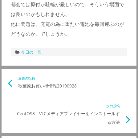
都会では原付が駐輪が厳しいので、そういう場面で
は良いのかもしれません。
他に問題は、充電の為に重たい電池を毎回運ぶのが
どうなのか、でしょうか。
今日の一言
投
過去の投稿
前
秋葉原お買い得情報20190928
の
稿
記
事
次の投稿
次
ナ
リ
CentOS8：VLCメディアプレイヤーをインストールす
の
ン
る方法
記
ビ
ク
事