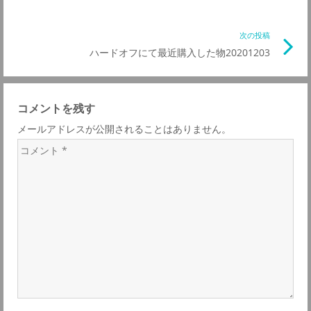
事
ナ
リ
次の投稿
次
ン
ハードオフにて最近購入した物20201203
の
ビ
ク
記
事
ゲ
コメントを残す
リ
メールアドレスが公開されることはありません。
ン
ー
コ
ク
メ
シ
ン
ト
ョ
*
ン