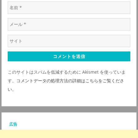
名
前
メ
*
ー
ウ
ル
ェ
*
ブ
サ
このサイトはスパムを低減するために Akismet を使っていま
イ
す。
コメントデータの処理方法の詳細はこちらをご覧くださ
ト
い
。
*
広告