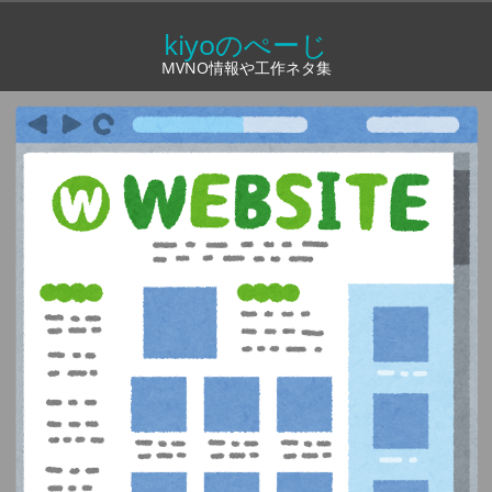
コ
kiyoのぺーじ
ン
MVNO情報や工作ネタ集
テ
ン
ツ
へ
ス
キ
ッ
プ