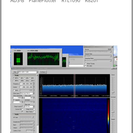
ADS-B PlanePlotter RTL1090 R820T