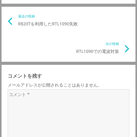
投
過去の投稿
前
R820Tを利用したRTL1090失敗
の
稿
記
事
次の投稿
次
ナ
リ
RTL1090での電波対策
の
ン
記
ビ
ク
事
コメントを残す
リ
ゲ
メールアドレスが公開されることはありません。
ン
コ
ク
ー
メ
ン
シ
ト
*
ョ