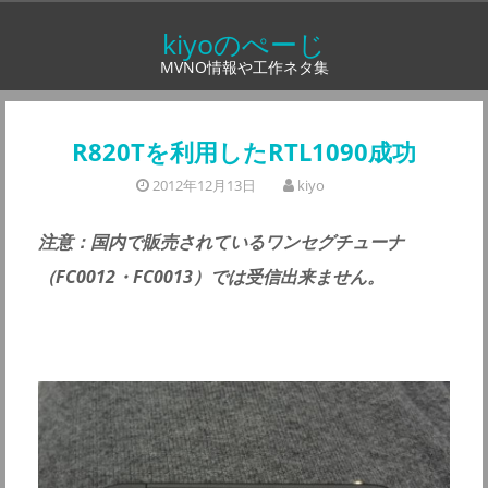
コ
kiyoのぺーじ
ン
MVNO情報や工作ネタ集
テ
ン
ツ
R820Tを利用したRTL1090成功
へ
2012年12月13日
kiyo
ス
キ
注意：国内で販売されているワンセグチューナ
ッ
（FC0012・FC0013）では受信出来ません。
プ