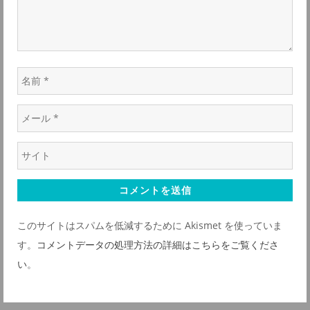
ン
名
前
メ
*
ー
ウ
ル
ェ
*
ブ
サ
このサイトはスパムを低減するために Akismet を使っていま
イ
す。
コメントデータの処理方法の詳細はこちらをご覧くださ
ト
い
。
*