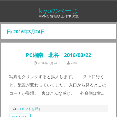
コ
kiyoのぺーじ
ン
MVNO情報や工作ネタ集
テ
ン
日:
2016年3月24日
ツ
へ
ス
PC湘南 北谷 2016/03/22
キ
ッ
2016年3月24日
kiyo
プ
写真をクリックすると拡大します。 久々に行く
と、配置が変わっていました。 入口から見るとこの
コーナが登場。 裏はこんな感じ。 外窓側は変…
コメントを残す