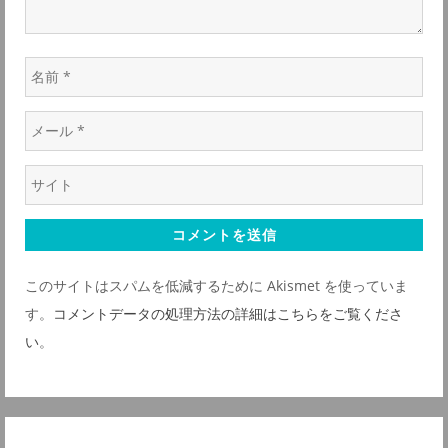
ン
名
前
メ
*
ー
ウ
ル
ェ
*
ブ
サ
このサイトはスパムを低減するために Akismet を使っていま
イ
す。
コメントデータの処理方法の詳細はこちらをご覧くださ
ト
い
。
*