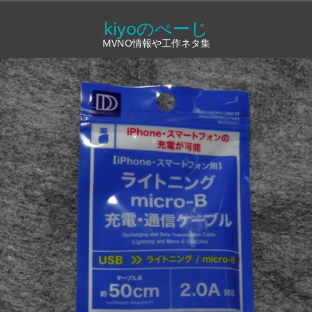
コ
kiyoのぺーじ
ン
MVNO情報や工作ネタ集
テ
ン
ツ
へ
ス
キ
ッ
プ