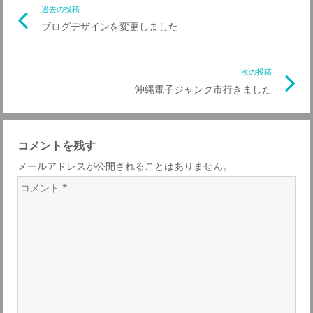
投
過去の投稿
前
ブログデザインを変更しました
の
稿
記
事
次の投稿
次
ナ
リ
沖縄電子ジャンク市行きました
の
ン
記
ビ
ク
事
コメントを残す
リ
ゲ
メールアドレスが公開されることはありません。
ン
コ
ク
ー
メ
ン
シ
ト
*
ョ